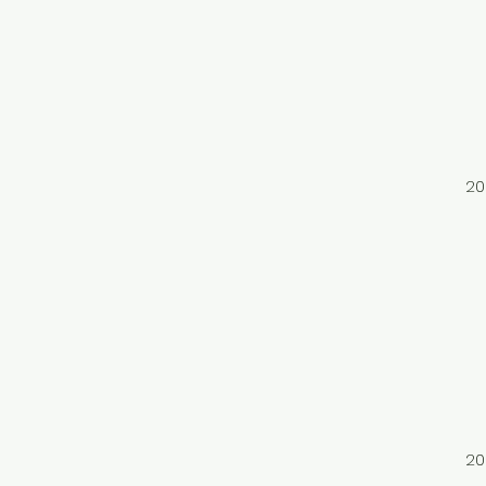
松
文
澳
世
台
2
第
臺
台
蘭
新
「
大
20