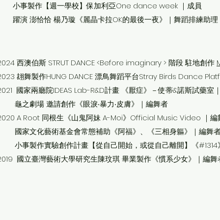
小事製作【週一學校】保加利亞One dance week ｜成員
躍演 澎恰恰 楊乃璇《麗晶卡拉OK的最後一夜》｜舞蹈排練助理
2024 西澳伯斯 STRUT DANCE <Before imaginary > 階段 駐地創作
2023 翃舞製作HUNG DANCE
漂鳥舞蹈平台Stray Birds Dance Pl
2021 國家兩廳院IDEAS Lab-R&D計畫 《厭症》－使蒂&諾斯試藥室
龜之劇場 邀請創作《眼淚‧暴力‧皮膚》｜編舞者
2020 A Root 同根生《山鬼阿妹 A-Moi》Official Music Video ｜
國家文化藝術基金會常態補助《阿福》、《三相身軀》｜編舞
小事製作實驗創作計畫【從自己開始，或從自己離開】《#1314
2019 國立臺灣藝術大學研究生陳玟琪 畢業製作《慣系少女》｜編舞