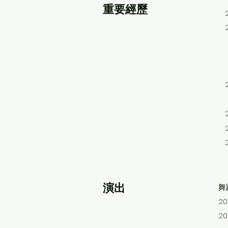
​重要經歷
演出
舞
2
2