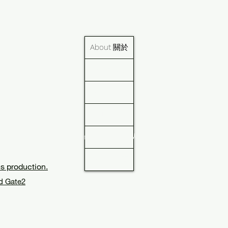
About 關於
Works 作品
Social 最近
Contact 聯繫
en's circle 逸家人
Home 首頁
s production.
d Gate2