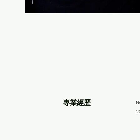
​專業經歷
N
2