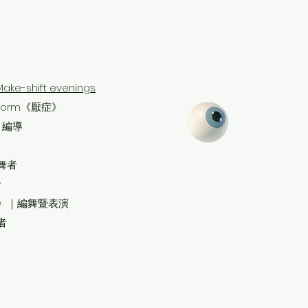
Make-shift evenings
atform《厭症》
｜編導
編舞者
者
》｜編舞暨表演
者