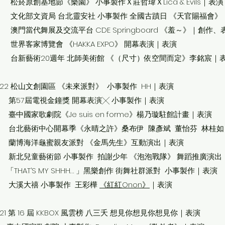
菸原創基地節《樂園》 小事製作Ｘ莊哲瑋ＸLica & Evils｜表演
化部文資局 台北靈安社 小事製作 全國古蹟日 《天官賜福會》
門當代舞展及交流平台
CDE Springboard
《羞～》｜創作、
界客家博覽會 《HAKKA EXPO》 開幕表演｜表演
新藝術20週年 北師美術館 《（尺寸）依空間而定》李銘宸｜
022
松山文創園區 《未來派對》 小事製作 HH｜表演
57屆電視金鐘獎 開幕表演╳ 小事製作｜表演
中國家歌劇院《Je suis en forme》楊乃璇駐館計畫｜表演
北藝術中心開幕季《永晴之許》桑布伊 陳彥斌 董怡芬 林桂如
博海洋龜蜜親友派對 《金馬先生》互動演出｜表演
北兒童藝術節 小事製作 拍謝少年 《泡泡戰隊》 舞蹈推廣演出
THAT’S MY SHHH… 」黑樂創作 街舞社群派對 小事製作｜表演
溪大禧 小事製作 王彩樺
《紅紅Onon》
｜表演
21
第 16 屆 KKBOX 風雲榜 八三夭 想見你想見你想見你｜表演