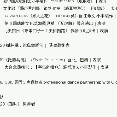
中國家歌劇院 小事製作 Peculiar Man 《敬啟者》｜表演
化部 「藝起秀創藝」銀獎 僻室 《綠豆神遊記——陷眠篇》｜表
AIWAN NOW《眾人之花》JL DESIGN 吳仲倫 王希文
小事製作
第 11 屆總統文化獎頒獎典禮 《五虎將》聲音演出｜表演
美館日《來串門子—＃美術館路》 偶發互動演出｜表演
20
樹林跳：跳島舞蹈節｜ 受邀藝術家
019《微塵共感》（Skein Relations）台北、巴黎｜表演
台北藝術節：【宇宙的徵兆】莊哲瑋Ｘ小事製作
｜表演
018-2015 雲門 2 專職舞者
professional dance
partnership with
Cl
影
020《孤味》 男舞者