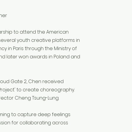
her
arship to attend the American
several youth creative platforms in
cy in Paris through the Ministry of
and later won awards in Poland and
Cloud Gate 2, Chen received
Project' to create choreography.
Director Cheng Tsung-Lung.
aiming to capture deep feelings
ssion for collaborating across