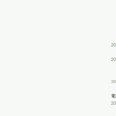
臺
文
T
北
20
2
大
2
電
2