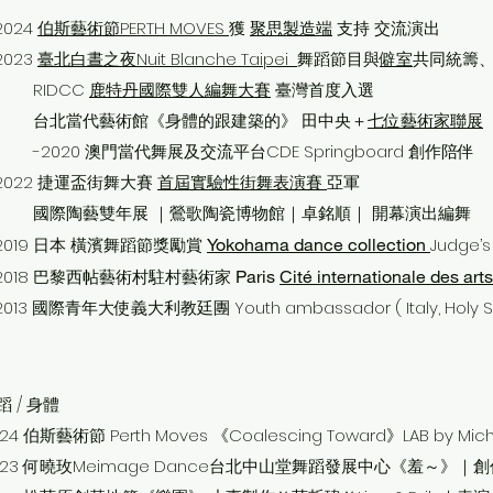
2024
伯斯藝術節PERTH MOVES
獲
聚思製造端
支持 交流演出
2023
臺北白晝之夜Nuit Blanche Taipei
舞蹈節目與
僻室
共同統籌
RIDCC
鹿特丹國際雙人編舞大賽
臺灣首度入選
台北當代藝術館《身體的跟建築的》 田中央＋
七位藝術家聯展
-2020 澳門當代舞展及交流平台CDE Springboard 創作陪
2022 捷運盃街舞大賽
首屆實驗性街舞表演賽
亞軍
國際陶藝雙年展 ｜鶯歌陶瓷博物館｜卓銘順｜ 開幕演出編舞
2019 日本 橫濱舞蹈節獎勵賞
Yokohama dance collection
Judge’s
2018 巴黎西帖藝術村駐村藝術家
Paris
Cité internationale des arts
2013 國際青年大使義大利教廷團 Youth ambassador ( Italy, Holy S
蹈 / 身體
024 伯斯藝術節
Perth Moves 《Coalescing Toward》LAB by Mich
023
何曉玫Meimage Dance台北中山堂舞蹈發展中心《羞～》｜