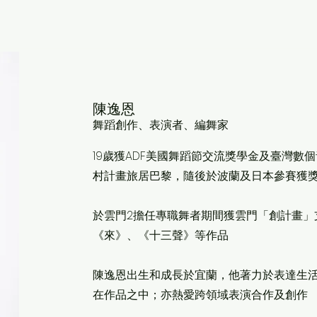
陳逸恩
舞蹈創作、表演者、編舞家
19歲獲ADF美國舞蹈節交流獎學金及臺
灣數個
村計畫旅居巴黎，隨後於波蘭及日本參賽獲
於雲門2擔任專職舞者期間獲雲門「創計畫」
《來》、《十三聲》等作品
陳逸恩出生和成長於宜蘭，他著力於表達生
在作品之中；亦熱愛跨領域表演合作及創作