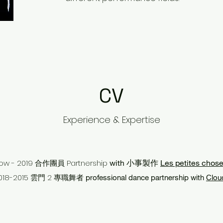
CV
Experience & Expertise
ow - 2019
​合作團員
Partnership
w
ith
小事製作
Les petites chose
018-2015 雲門 2 專職舞者
professional dance partnership with
Clou