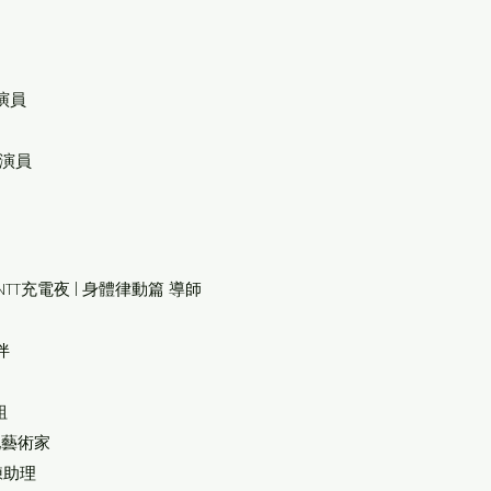
演員
 演員
NTT充電夜
| 身體律動篇
導師
伴
組
地藝術家
練助理