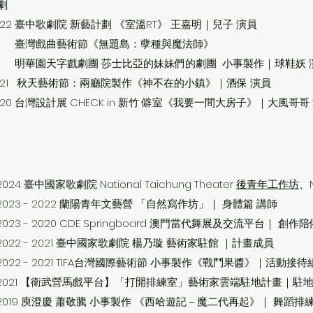
劇
022 臺中歌劇院 新藝計劃 《室溫RT》 王嘉明｜兒子 演員
灣戲曲藝術節《無題島：孽種與魔法師》
華園天字戲劇團 莎士比亞的妹妹們的劇團 小事製作｜球鞋妖 
021 秋天藝術節：兩廳院製作《神不在的小鎮》｜酒保 演員
020 台灣設計展 CHECK in 新竹 僻室《我要一間大房子》｜大風哥哥
2024 臺中國家歌劇院
National Taichung Theater
後青年工作坊
、
2023 - 2022 蘭陽青年文藝營 「自然寫作坊」｜ 身體篇 講師
2023 - 2020 CDE Springboard 澳門當代舞展及交流平台｜ 創作陪
2022 - 2021 臺中國家歌劇院 楊乃璇 藝術家駐館 ｜計畫成員
2022 - 2021 TIFA台灣國際藝術節 小事製作《戰鬥果醬》｜活動接待
2021 【衛武營馬戲平台】「打開排練室」藝術家雲端駐地計畫｜駐
2019 庾澄慶 蕭敬騰 小事製作 《西哈遊記－魔二代再起》｜ 舞蹈排