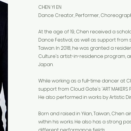
CHEN YI EN
Dance Creator, Performer, Choreograp
At the age of 19, Chen received a schol
Dance Festival, as well as support from 
Taiwan. In 2018, he was granted a residen
Culture's artist-in-residence program, 
Japan.
While working as a full-time dancer at 
support from Cloud Gate's 'ART MAKERS 
He also performed in works by Artistic 
Born and raised in Yilan, Taiwan, Chen 
within his works. He also has a strong pa
different performance fields.