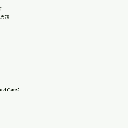
演
｜表演
oud Gate2