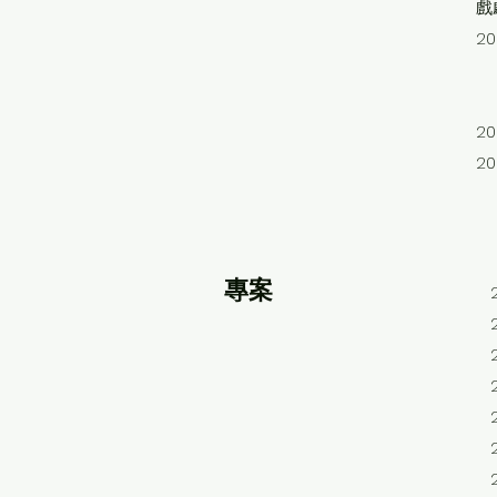
戲
2
臺
明
2
2
​專案